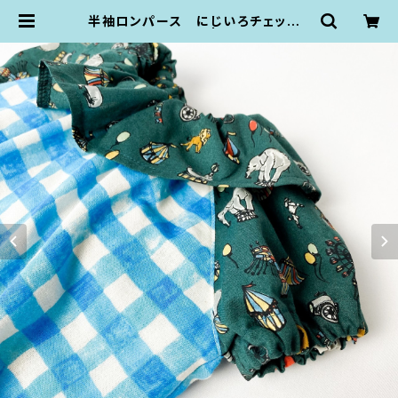
半袖ロンパース にじいろチェック×
サーカス（80size） | KZ plumpop