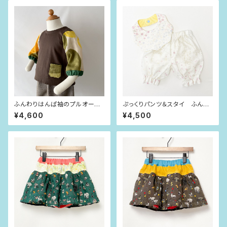
ふんわりはんぱ袖のプルオーバ
ぷっくりパンツ＆スタイ ふんわ
ー チョコレート×curve（80siz
り花畑（80size）
¥4,600
¥4,500
e）