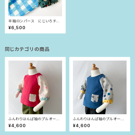
半袖ロンパース にじいろチェ
ック×サーカス（80size）
¥6,500
同じカテゴリの商品
ふんわりはんぱ袖のプルオーバ
ふんわりはんぱ袖のプルオーバ
ー ビビッドピンク×dot（80siz
ー インディゴブルー×dot（80si
¥4,600
¥4,600
e）
ze）