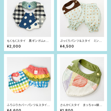
もくもくスタイ 黒ギンガム×イ
ぷっくりパンツ＆スタイ ミント
ンディゴブルー水玉
グリーン×ブロンズドット（80si
¥2,000
¥4,500
ze）
ふりふりカバーパンツ＆スタイ
さんかくスタイ まっちゃ×線も
にじいろチェック（80size）
よう
¥4,600
¥1,800