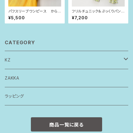
パフスリーブワンピース からし
フリルチュニック＆ぷっくりパン
×ピンクベージュの花びら（80s
ツ 若草グリーン（80-90siz
¥5,500
¥7,200
ize）
e）
CATEGORY
KZ
トップス
ZAKKA
ボトムス
ラッピング
ワンピース
商品一覧に戻る
ロンパース