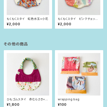
もくもくスタイ 虹色水玉×小花
もくもくスタイ ピンクチェック×
お花
¥2,000
¥2,000
その他の商品
ひもゴムスタイ 赤むらさき×お
wrapping bag
花畑
¥1,800
¥100