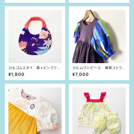
ひもゴムスタイ 紫×ピンクフラ
カルムワンピース 青紫ストライ
ワー
プ（90size）
¥1,800
¥7,000