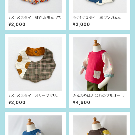
もくもくスタイ 虹色水玉×小花
もくもくスタイ 黒ギンガム×イ
ンディゴブルー水玉
¥2,000
¥2,000
もくもくスタイ オリーブグリー
ふんわりはんぱ袖のプルオーバ
ンチェック×大きな水玉
ー ビビッドピンク×dot（80siz
¥2,000
¥4,600
e）