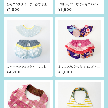
ひもゴムスタイ まっ赤な水玉
半袖シャツ なまけもの（90-1
00size）
¥1,800
¥5,500
カバーパンツ＆スタイ ふんわり
ふりふりカバーパンツ＆スタイ
くも（80size）
紫×ピンクフラワー（80size）
¥4,700
¥5,000