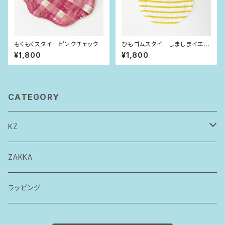
もくもくスタイ ピンクチェック
ひもゴムスタイ しましまイエロ
ー
¥1,800
¥1,800
CATEGORY
KZ
トップス
ZAKKA
ボトムス
ラッピング
ワンピース