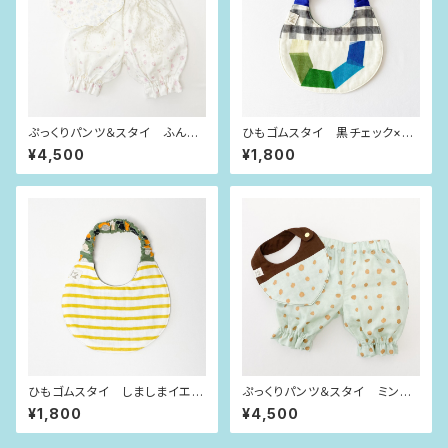
ぷっくりパンツ＆スタイ ふんわ
ひもゴムスタイ 黒チェック×あ
り花畑（80size）
おみどり
¥4,500
¥1,800
ひもゴムスタイ しましまイエロ
ぷっくりパンツ＆スタイ ミント
ー
グリーン×ブロンズドット（80si
¥1,800
¥4,500
ze）