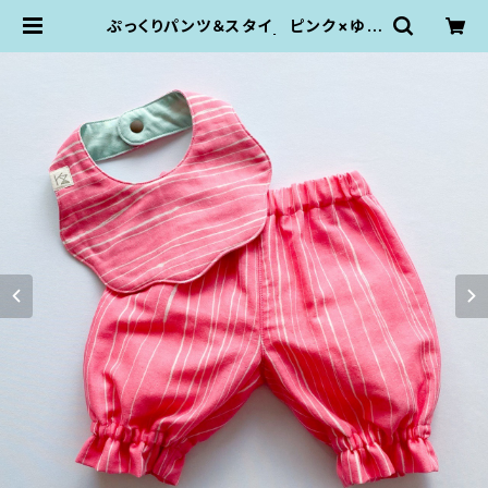
ぷっくりパンツ＆スタイ ピンク×ゆら
ゆらライン（80size） | KZ plumpo
p