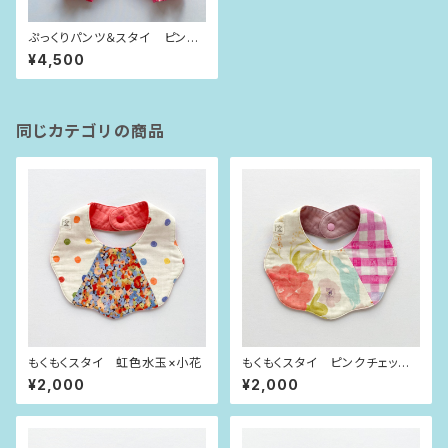
ぷっくりパンツ＆スタイ ピンク
×ゆらゆらライン（80size）
¥4,500
同じカテゴリの商品
もくもくスタイ 虹色水玉×小花
もくもくスタイ ピンクチェック×
お花
¥2,000
¥2,000