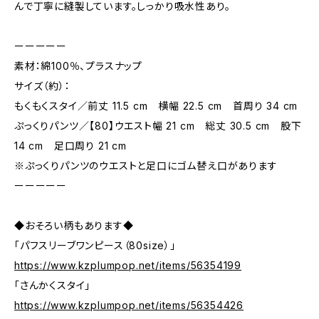
んで丁寧に縫製しています。しっかり吸水性あり。
ーーーーー
素材：綿100％、プラスナップ
サイズ（約）：
もくもくスタイ／前丈 11.5 cm 横幅 22.5 cm 首周り 34 cm
ぷっくりパンツ／【80】ウエスト幅 21 cm 総丈 30.5 cm 股下
14 cm 足口周り 21 cm
※ぷっくりパンツのウエストと足口にゴム替え口があります
ーーーーー
◆おそろい柄もあります◆
「パフスリーブワンピース（80size）」
https://www.kzplumpop.net/items/56354199
「さんかくスタイ」
https://www.kzplumpop.net/items/56354426