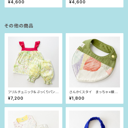
¥4,600
¥4,600
e）
ze）
その他の商品
フリルチュニック＆ぷっくりパン
さんかくスタイ まっちゃ×線も
ツ 若草グリーン（80-90siz
よう
¥7,200
¥1,800
e）