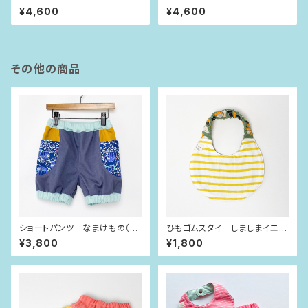
ー ビビッドピンク×dot（80siz
ー インディゴブルー×dot（80si
¥4,600
¥4,600
e）
ze）
その他の商品
ショートパンツ なまけもの（9
ひもゴムスタイ しましまイエロ
0size）
ー
¥3,800
¥1,800