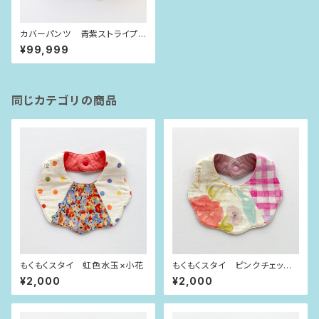
カバーパンツ 青紫ストライプ
（80size）
¥99,999
同じカテゴリの商品
もくもくスタイ 虹色水玉×小花
もくもくスタイ ピンクチェック×
お花
¥2,000
¥2,000