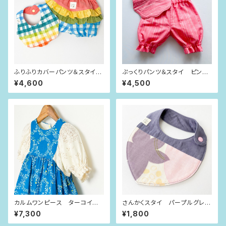
ふりふりカバーパンツ＆スタイ
ぷっくりパンツ＆スタイ ピンク
にじいろチェック（80size）
×ゆらゆらライン（80size）
¥4,600
¥4,500
カルムワンピース ターコイズ×
さんかくスタイ パープルグレー
輪っかの花（90size）
の花
¥7,300
¥1,800