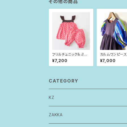
その他の商品
フリルチュニック＆ぷっく
カルムワンピー
りパンツ ピンクドット
紫ストライプ（90s
¥7,200
¥7,000
（80-90size）
CATEGORY
KZ
トップス
ZAKKA