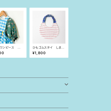
ワンピース にじ
ひもゴムスタイ しまし
ェック×サーカス
まピンク
00
¥1,800
ze）