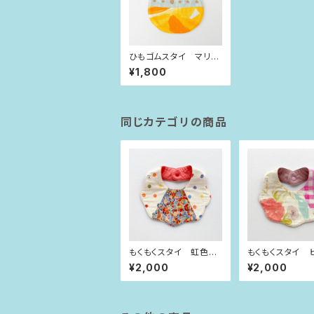
ひもゴムスタイ マリー
ゴールド×ブロンズドッ
¥1,800
ト
同じカテゴリの商品
もくもくスタイ 虹色水
もくもくスタイ 
玉×小花
チェック×お花
¥2,000
¥2,000