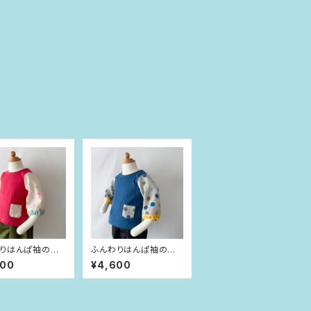
りはんぱ袖のプ
ふんわりはんぱ袖のプ
バー ビビッドピン
ルオーバー インディゴ
600
¥4,600
t（80size）
ブルー×dot（80size）