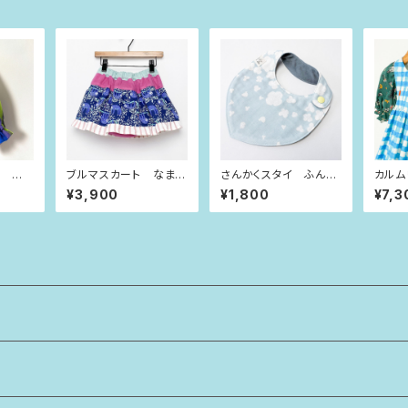
ス 青
ブルマスカート なまけ
さんかくスタイ ふんわ
カルム
ize）
もの（80size）
りくも
いろチ
¥3,900
¥1,800
¥7,3
（90si