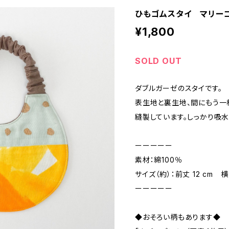
ひもゴムスタイ マリー
¥1,800
SOLD OUT
ダブルガーゼのスタイです。
表生地と裏生地、間にもう一
縫製しています。しっかり吸水
ーーーーー
素材：綿100％
サイズ（約）：前丈 12 cm 横
ーーーーー
◆おそろい柄もあります◆