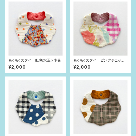
もくもくスタイ 虹色水玉×小花
もくもくスタイ ピンクチェック×
お花
¥2,000
¥2,000