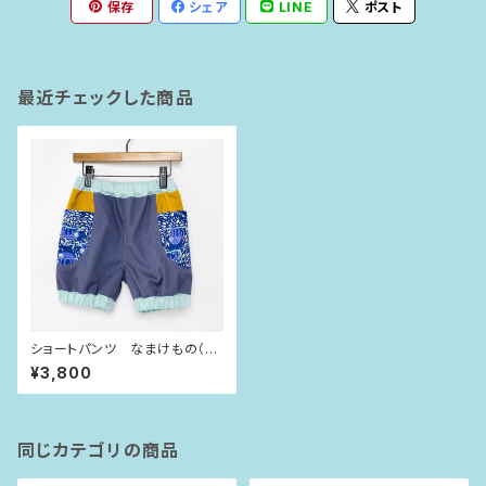
保存
シェア
LINE
ポスト
最近チェックした商品
ショートパンツ なまけもの（9
0size）
¥3,800
同じカテゴリの商品