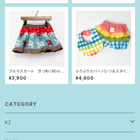
ブルマスカート きつね（80siz
ふりふりカバーパンツ＆スタイ
e）
にじいろチェック（80size）
¥3,900
¥4,600
CATEGORY
KZ