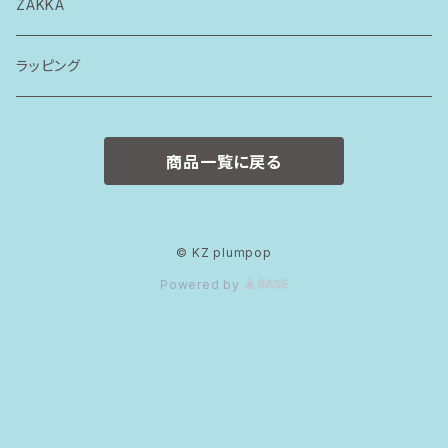
トップス
ZAKKA
ボトムス
ラッピング
ワンピース
商品一覧に戻る
ロンパース
スタイ
© KZ plumpop
Powered by
カバーパンツ
おそろいセット
80size