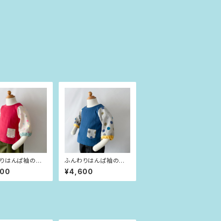
りはんぱ袖のプ
ふんわりはんぱ袖のプ
バー ビビッドピン
ルオーバー インディゴ
600
¥4,600
t（80size）
ブルー×dot（80size）