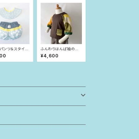
ーパンツ＆スタイ
ふんわりはんぱ袖のプ
くも（80size）
ルオーバー チョコレート
700
¥4,600
×curve（80size）