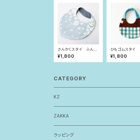
さんかくスタイ ふんわ
ひもゴムスタイ 
りくも
チェック
¥1,800
¥1,800
CATEGORY
KZ
トップス
ZAKKA
ボトムス
ラッピング