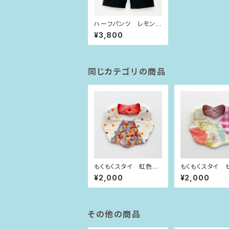
ハーフパンツ レモン
の木（90-100size）
¥3,800
同じカテゴリの商品
もくもくスタイ 虹色水
もくもくスタイ 
玉×小花
チェック×お花
¥2,000
¥2,000
その他の商品