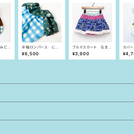
みどり
半袖ロンパース にじ
ブルマスカート なまけ
カバ
いろチェック×サーカス
もの（80size）
ふんわり
¥6,500
¥3,900
¥4,
（80size）