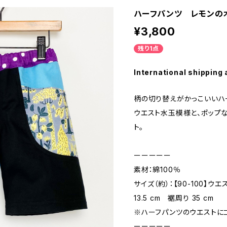
ハーフパンツ レモンの木（9
¥3,800
残り1点
International shipping 
柄の切り替えがかっこいいハ
ウエスト水玉模様と、ポップ
ト。
ーーーーー
素材：綿100％
サイズ（約）：【90-100】ウエ
13.5 cm 裾周り 35 cm
※ハーフパンツのウエストに
ーーーーー