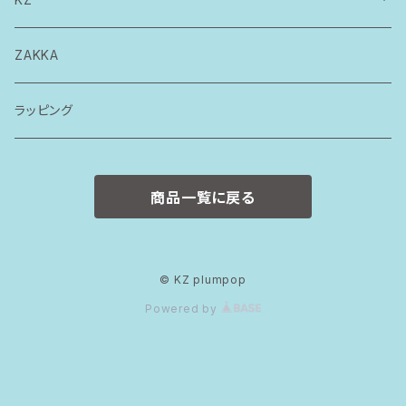
トップス
ZAKKA
ボトムス
ラッピング
ワンピース
商品一覧に戻る
ロンパース
スタイ
© KZ plumpop
Powered by
カバーパンツ
おそろいセット