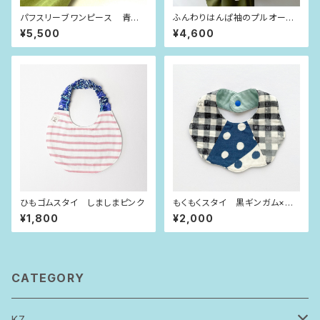
パフスリーブワンピース 青紫
ふんわりはんぱ袖のプルオーバ
ストライプ（80size）
ー ビビッドピンク×dot（80siz
¥5,500
¥4,600
e）
ひもゴムスタイ しましまピンク
もくもくスタイ 黒ギンガム×イ
ンディゴブルー水玉
¥1,800
¥2,000
CATEGORY
KZ