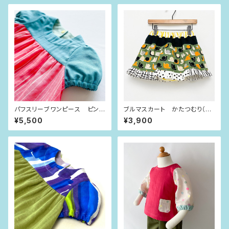
パフスリーブワンピース ピンク
ブルマスカート かたつむり（80
×ゆらゆらライン（80size）
size）
¥5,500
¥3,900