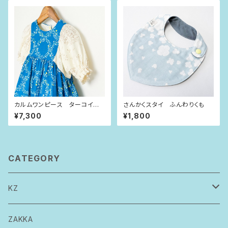
カルムワンピース ターコイズ×
さんかくスタイ ふんわりくも
輪っかの花（90size）
¥7,300
¥1,800
CATEGORY
KZ
トップス
ZAKKA