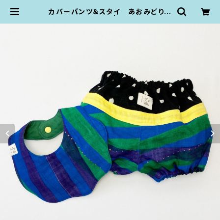
カバーパンツ＆スタイ あおみどりシ
マシマ（80size） | KZ plumpop