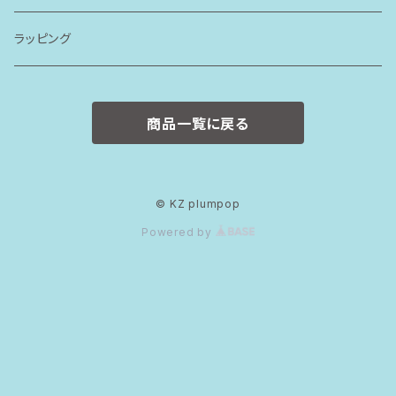
ボトムス
ラッピング
ワンピース
商品一覧に戻る
ロンパース
スタイ
© KZ plumpop
Powered by
カバーパンツ
おそろいセット
80size