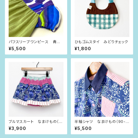
パフスリーブワンピース 青紫
ひもゴムスタイ みどりチェック
ストライプ（80size）
¥5,500
¥1,800
ブルマスカート なまけもの（8
半袖シャツ なまけもの（90-1
0size）
00size）
¥3,900
¥5,500