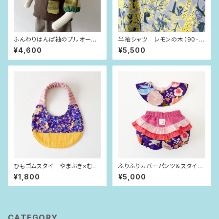
ふんわりはんぱ袖のプルオーバ
半袖シャツ レモンの木（90-1
ー チョコレート×curve（80siz
00size）
¥4,600
¥5,500
e）
ひもゴムスタイ やまぶき×むら
ふりふりカバーパンツ＆スタイ
さき小花
紫×ピンクフラワー（80size）
¥1,800
¥5,000
CATEGORY