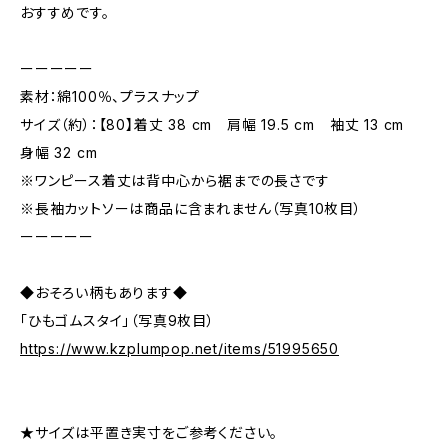
おすすめです。
ーーーーー
素材：綿100％、プラスナップ
サイズ（約）：【80】着丈 38 cm 肩幅 19.5 cm 袖丈 13 cm
身幅 32 cm
※ワンピース着丈は背中心から裾までの長さです
※長袖カットソーは商品に含まれません（写真10枚目）
ーーーーー
◆おそろい柄もあります◆
「ひもゴムスタイ」（写真9枚目）
https://www.kzplumpop.net/items/51995650
★サイズは平置き実寸をご参考ください。