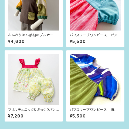
ふんわりはんぱ袖のプルオーバ
パフスリーブワンピース ピンク
ー チョコレート×curve（80siz
×ゆらゆらライン（80size）
¥4,600
¥5,500
e）
フリルチュニック＆ぷっくりパン
パフスリーブワンピース 青紫
ツ 若草グリーン（80-90siz
ストライプ（80size）
¥7,200
¥5,500
e）