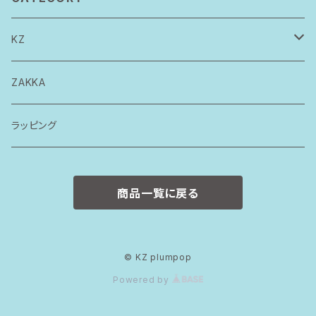
KZ
トップス
ZAKKA
ボトムス
ラッピング
ワンピース
商品一覧に戻る
ロンパース
スタイ
© KZ plumpop
Powered by
カバーパンツ