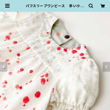
パフスリーブワンピース 赤い小花
（80size） | KZ plumpop