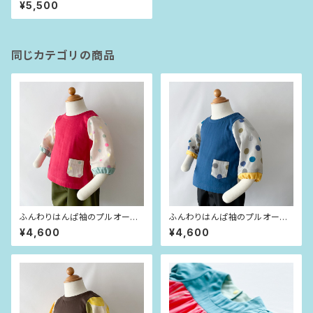
小花（80size）
¥5,500
同じカテゴリの商品
ふんわりはんぱ袖のプルオーバ
ふんわりはんぱ袖のプルオーバ
ー ビビッドピンク×dot（80siz
ー インディゴブルー×dot（80si
¥4,600
¥4,600
e）
ze）