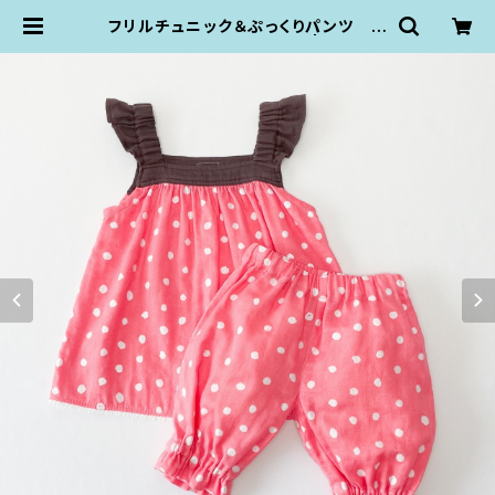
フリルチュニック＆ぷっくりパンツ ピ
ンクドット（80-90size） | KZ plu
mpop