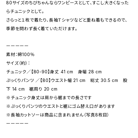
80サイズのちびちゃんならワンピースとして、すこし大きくなった
らチュニックとして。
さらっと１枚で着たり、長袖Ｔシャツなどと重ね着もできるので、
季節を問わず長く着ていただけます。
ーーーーー
素材：綿100％
サイズ（約）：
チュニック／【80-90】身丈 41 cm 身幅 28 cm
ぷっくりパンツ ／【80】ウエスト幅 21 cm 総丈 30.5 cm 股
下 14 cm 裾周り 20 cm
※チュニック身丈は肩から裾までの長さです
※ぷっくりパンツのウエストと裾にゴム替え口があります
※長袖カットソーは商品に含まれません（写真8枚目）
ーーーーー