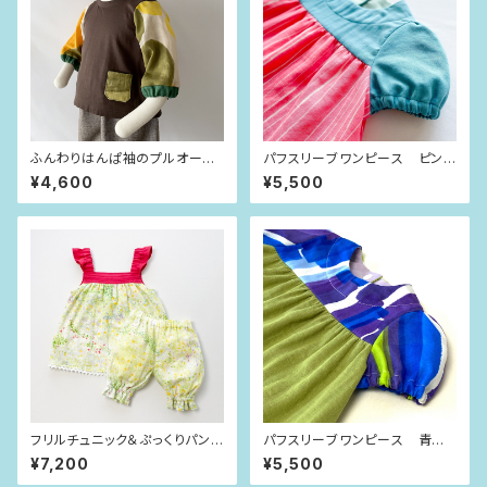
ふんわりはんぱ袖のプルオーバ
パフスリーブワンピース ピンク
ー チョコレート×curve（80siz
×ゆらゆらライン（80size）
¥4,600
¥5,500
e）
フリルチュニック＆ぷっくりパン
パフスリーブワンピース 青紫
ツ 若草グリーン（80-90siz
ストライプ（80size）
¥7,200
¥5,500
e）