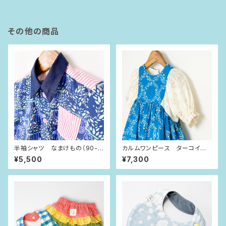
その他の商品
半袖シャツ なまけもの（90-1
カルムワンピース ターコイズ×
00size）
輪っかの花（90size）
¥5,500
¥7,300