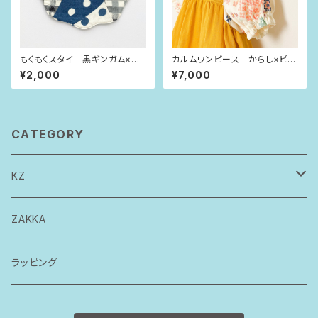
もくもくスタイ 黒ギンガム×イ
カルムワンピース からし×ピン
ンディゴブルー水玉
クベージュの花びら（90size）
¥2,000
¥7,000
CATEGORY
KZ
トップス
ZAKKA
ボトムス
ラッピング
ワンピース