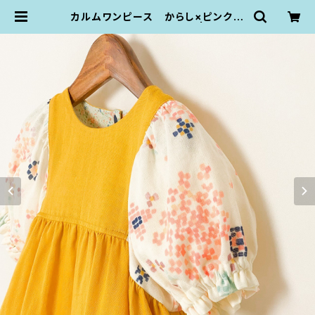
カルムワンピース からし×ピンクベ
ージュの花びら（90size） | KZ plu
mpop