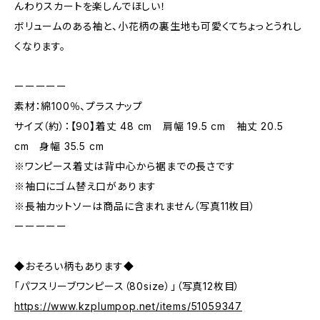
んわりスカートを楽しんでほしい！
ボリュームのある袖と、小花柄の裏生地も可愛くてちょっとうれし
くなります。
ーーーーー
素材：綿100％、プラスナップ
サイズ（約）：【90】着丈 48 cm 肩幅 19.5 cm 袖丈 20.5
cm 身幅 35.5 cm
※ワンピース着丈は背中心から裾までの長さです
※袖口にゴム替え口があります
※長袖カットソーは商品に含まれません（写真11枚目）
ーーーーー
◆おそろい柄もあります◆
「パフスリーブワンピース（80size）」（写真12枚目）
https://www.kzplumpop.net/items/51059347