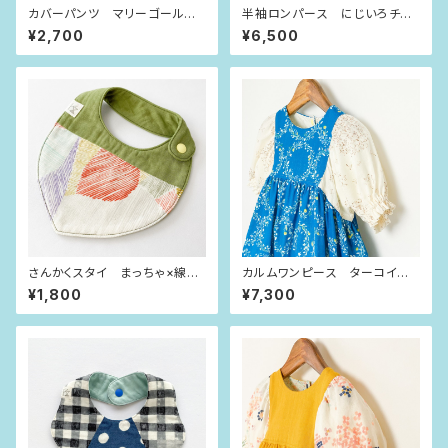
カバーパンツ マリーゴールド×
半袖ロンパース にじいろチェ
ブロンズドット（80size）
ック×サーカス（80size）
¥2,700
¥6,500
さんかくスタイ まっちゃ×線も
カルムワンピース ターコイズ×
よう
輪っかの花（90size）
¥1,800
¥7,300