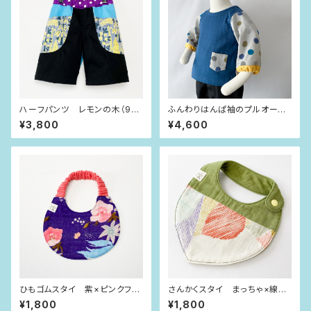
ハーフパンツ レモンの木（90-
ふんわりはんぱ袖のプルオーバ
100size）
ー インディゴブルー×dot（80si
¥3,800
¥4,600
ze）
ひもゴムスタイ 紫×ピンクフラ
さんかくスタイ まっちゃ×線も
ワー
よう
¥1,800
¥1,800