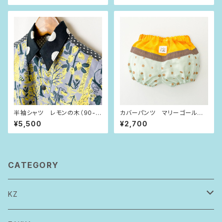
半袖シャツ レモンの木（90-1
カバーパンツ マリーゴールド×
00size）
ブロンズドット（80size）
¥5,500
¥2,700
CATEGORY
KZ