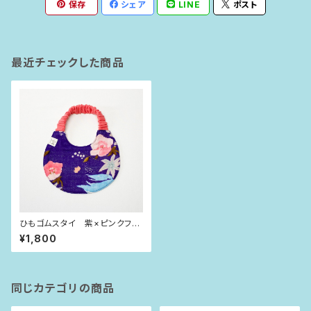
保存
シェア
LINE
ポスト
最近チェックした商品
ひもゴムスタイ 紫×ピンクフラ
ワー
¥1,800
同じカテゴリの商品