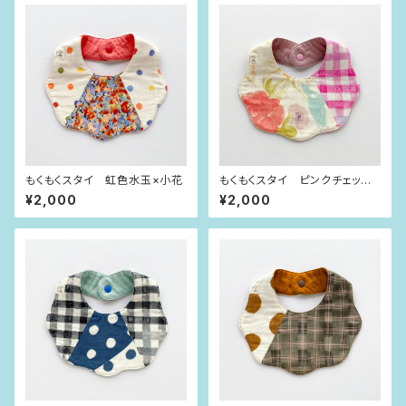
もくもくスタイ 虹色水玉×小花
もくもくスタイ ピンクチェック×
お花
¥2,000
¥2,000