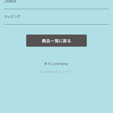
トップス
ZAKKA
ボトムス
ラッピング
ワンピース
商品一覧に戻る
ロンパース
スタイ
© KZ plumpop
Powered by
カバーパンツ
おそろいセット
80size