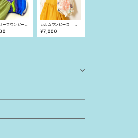
リーブワンピー
カルムワンピース から
紫ストライプ（80
し×ピンクベージュの花
00
¥7,000
びら（90size）