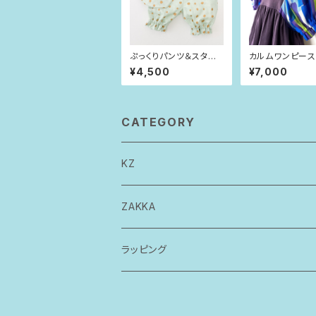
ぷっくりパンツ＆スタ
カルムワンピー
イ ミントグリーン×ブ
紫ストライプ（90s
¥4,500
¥7,000
ロンズドット（80size）
CATEGORY
KZ
トップス
ZAKKA
ボトムス
ラッピング
ワンピース