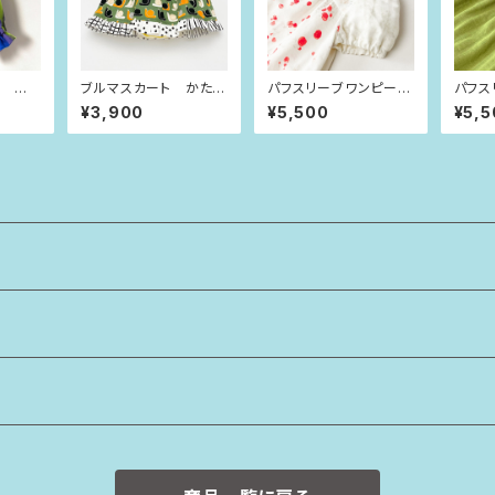
ス 青
ブルマスカート かたつ
パフスリーブワンピー
パフス
ize）
むり（80size）
ス 赤い小花（80siz
ス 青
¥3,900
¥5,500
¥5,5
e）
size）