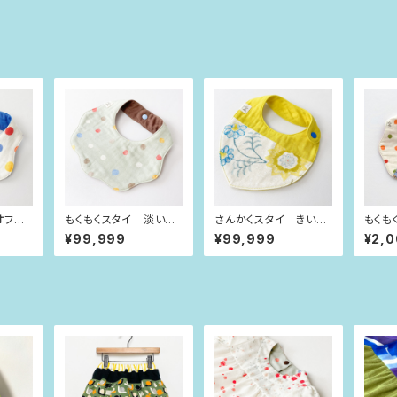
オフホ
もくもくスタイ 淡いグ
さんかくスタイ きいろ
もくも
水玉
リーン×パステル水玉
×太陽のお花
玉×小
¥99,999
¥99,999
¥2,