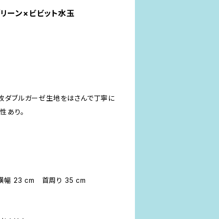
リーン×ビビット水玉
枚ダブルガーゼ生地をはさんで丁寧に
性あり。
横幅 23 cm 首周り 35 cm