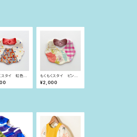
くスタイ 虹色水
もくもくスタイ ピンク
花
チェック×お花
000
¥2,000